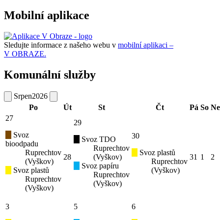
Mobilní aplikace
Sledujte informace z našeho webu v
mobilní aplikaci –
V OBRAZE.
Komunální služby
Srpen
2026
Po
Út
St
Čt
Pá
So
Ne
27
29
Svoz
30
Svoz TDO
bioodpadu
Ruprechtov
Ruprechtov
Svoz plastů
28
(Vyškov)
31
1
2
(Vyškov)
Ruprechtov
Svoz papíru
Svoz plastů
(Vyškov)
Ruprechtov
Ruprechtov
(Vyškov)
(Vyškov)
3
5
6