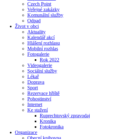
Czech Point
Veřejné zakázky
Komunální služby
Odpad
Život v obci
Aktuality
Kalendář akcí
Hlášení rozhlasu
Mobilní rozhlas
Fotogalerie
Rok 2022
Videogalerie
Sociální služby
Lékař
Doprava
Sport
Rezervace hřiště
Pohostinství
Internet
Ke stažení
Ruprechtovský zpravodaj
Kronika
Fotokronika
Organizace
Obecní knihovna