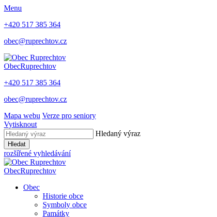
Menu
+420 517 385 364
obec@ruprechtov.cz
Obec
Ruprechtov
+420 517 385 364
obec@ruprechtov.cz
Mapa webu
Verze pro seniory
Vytisknout
Hledaný výraz
Hledat
rozšířené vyhledávání
Obec
Ruprechtov
Obec
Historie obce
Symboly obce
Památky