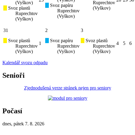
(Vyškov)
Ruprechtov
Svoz papíru
Svoz plastů
(Vyškov)
Ruprechtov
Ruprechtov
(Vyškov)
(Vyškov)
31
2
3
Svoz plastů
Svoz papíru
Svoz plastů
1
4
5
6
Ruprechtov
Ruprechtov
Ruprechtov
(Vyškov)
(Vyškov)
(Vyškov)
Kalendář svozu odpadu
Senioři
Zjednodušená verze stránek nejen pro seniory
Počasí
dnes, pátek 7. 8. 2026