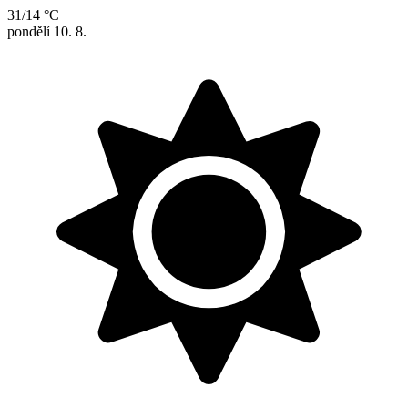
31/14 °C
pondělí
10. 8.