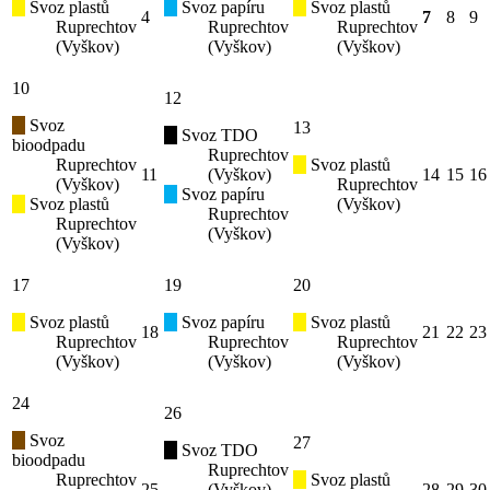
Svoz plastů
Svoz papíru
Svoz plastů
4
7
8
9
Ruprechtov
Ruprechtov
Ruprechtov
(Vyškov)
(Vyškov)
(Vyškov)
10
12
Svoz
13
Svoz TDO
bioodpadu
Ruprechtov
Ruprechtov
Svoz plastů
11
(Vyškov)
14
15
16
(Vyškov)
Ruprechtov
Svoz papíru
Svoz plastů
(Vyškov)
Ruprechtov
Ruprechtov
(Vyškov)
(Vyškov)
17
19
20
Svoz plastů
Svoz papíru
Svoz plastů
18
21
22
23
Ruprechtov
Ruprechtov
Ruprechtov
(Vyškov)
(Vyškov)
(Vyškov)
24
26
Svoz
27
Svoz TDO
bioodpadu
Ruprechtov
Ruprechtov
Svoz plastů
25
(Vyškov)
28
29
30