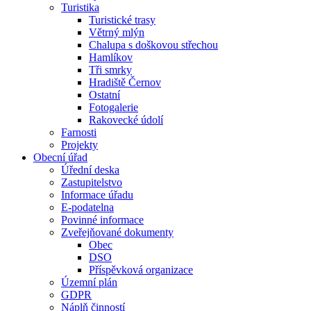
Turistika
Turistické trasy
Větrný mlýn
Chalupa s doškovou střechou
Hamlíkov
Tři smrky
Hradiště Černov
Ostatní
Fotogalerie
Rakovecké údolí
Farnosti
Projekty
Obecní úřad
Úřední deska
Zastupitelstvo
Informace úřadu
E-podatelna
Povinné informace
Zveřejňované dokumenty
Obec
DSO
Příspěvková organizace
Územní plán
GDPR
Náplň činností