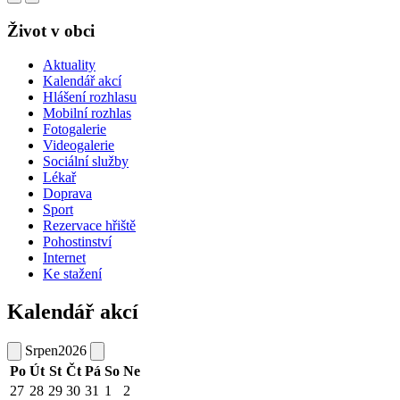
Život v obci
Aktuality
Kalendář akcí
Hlášení rozhlasu
Mobilní rozhlas
Fotogalerie
Videogalerie
Sociální služby
Lékař
Doprava
Sport
Rezervace hřiště
Pohostinství
Internet
Ke stažení
Kalendář akcí
Srpen
2026
Po
Út
St
Čt
Pá
So
Ne
27
28
29
30
31
1
2