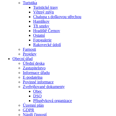
Turistika
Turistické trasy
Větrný mlýn
Chalupa s doškovou střechou
Hamlíkov
Tři smrky
Hradiště Černov
Ostatní
Fotogalerie
Rakovecké údolí
Farnosti
Projekty
Obecní úřad
Úřední deska
Zastupitelstvo
Informace úřadu
E-podatelna
Povinné informace
Zveřejňované dokumenty
Obec
DSO
Příspěvková organizace
Územní plán
GDPR
Náplň činností