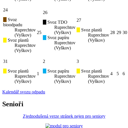
24
26
Svoz
27
Svoz TDO
bioodpadu
Ruprechtov
Ruprechtov
Svoz plastů
25
(Vyškov)
28
29
30
(Vyškov)
Ruprechtov
Svoz papíru
Svoz plastů
(Vyškov)
Ruprechtov
Ruprechtov
(Vyškov)
(Vyškov)
31
2
3
Svoz plastů
Svoz papíru
Svoz plastů
1
4
5
6
Ruprechtov
Ruprechtov
Ruprechtov
(Vyškov)
(Vyškov)
(Vyškov)
Kalendář svozu odpadu
Senioři
Zjednodušená verze stránek nejen pro seniory