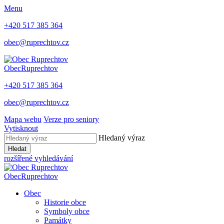
Menu
+420 517 385 364
obec@ruprechtov.cz
Obec
Ruprechtov
+420 517 385 364
obec@ruprechtov.cz
Mapa webu
Verze pro seniory
Vytisknout
Hledaný výraz
Hledat
rozšířené vyhledávání
Obec
Ruprechtov
Obec
Historie obce
Symboly obce
Památky