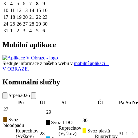
3
4
5
6
7
8
9
10
11
12
13
14
15
16
17
18
19
20
21
22
23
24
25
26
27
28
29
30
31
1
2
3
4
5
6
Mobilní aplikace
Sledujte informace z našeho webu v
mobilní aplikaci –
V OBRAZE.
Komunální služby
Srpen
2026
Po
Út
St
Čt
Pá
So
Ne
27
29
Svoz
30
Svoz TDO
bioodpadu
Ruprechtov
Ruprechtov
Svoz plastů
28
(Vyškov)
31
1
2
(Vyškov)
Ruprechtov