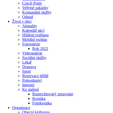
Czech Point
Veřejné zakázky
Komunální služby
Odpad
Život v obci
Aktuality
Kalendář akcí
Hlášení rozhlasu
Mobilní rozhlas
Fotogalerie
Rok 2022
Videogalerie
Sociální služby
Lékař
Doprava
Sport
Rezervace hřiště
Pohostinství
Internet
Ke stažení
Ruprechtovský zpravodaj
Kronika
Fotokronika
Organizace
Obecní knihovna