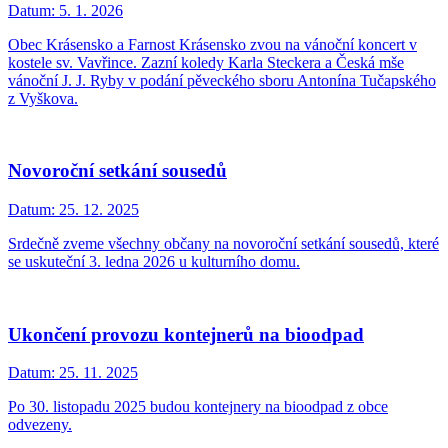
Datum:
5. 1. 2026
Obec Krásensko a Farnost Krásensko zvou na vánoční koncert v
kostele sv. Vavřince. Zazní koledy Karla Steckera a Česká mše
vánoční J. J. Ryby v podání pěveckého sboru Antonína Tučapského
z Vyškova.
Novoroční setkání sousedů
Datum:
25. 12. 2025
Srdečně zveme všechny občany na novoroční setkání sousedů, které
se uskuteční 3. ledna 2026 u kulturního domu.
Ukončení provozu kontejnerů na bioodpad
Datum:
25. 11. 2025
Po 30. listopadu 2025 budou kontejnery na bioodpad z obce
odvezeny.