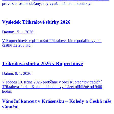
provoz. Prosíme občany, aby využili náhradní kontakty.
Výsledek Tříkrálové sbírky 2026
Datum:
15. 1. 2026
V Ruprechtově se při letošní Tříkrálové sbírce podařilo vybrat
částku 32 285 Kč.
Tříkrálová sbírka 2026 v Ruprechtově
Datum:
8. 1. 2026
V sobotu 10. ledna 2026 proběhne v obci Ruprechtov tradiční
Tříkrálová sbírka. Koledníci budou vycházet přibližně od 9:00
hodin.
Vánoční koncert v Krásensku – Koledy a Česká mše
vánoční