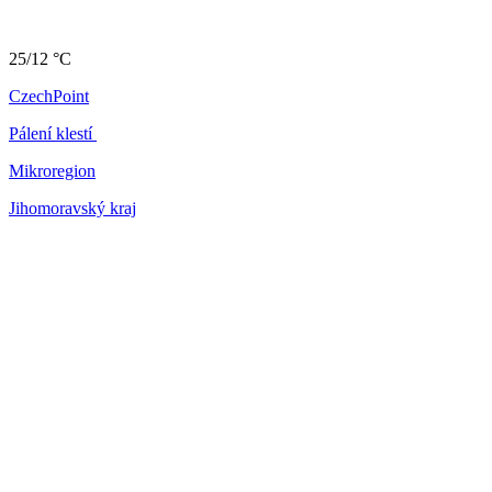
25/12 °C
CzechPoint
Pálení klestí
Mikroregion
Jihomoravský kraj