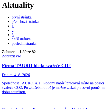
Aktuality
první stránka
předchozí stránka
1
2
3
další stránka
poslední stránka
Zobrazeno
1
-
30
ze 82
Zobrazit vše
Firma TAURO hledá svářeče CO2
Datum:
4. 8. 2026
Společnost TAURO, a. s., Podomí nabízí pracovní místo na pozici
svářeče CO2. Po zkušební době je možné získat pracovní poměr na
dobu neurčitou.