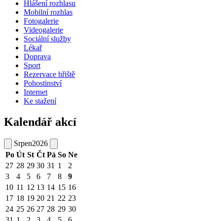
Hlášení rozhlasu
Mobilní rozhlas
Fotogalerie
Videogalerie
Sociální služby
Lékař
Doprava
Sport
Rezervace hřiště
Pohostinství
Internet
Ke stažení
Kalendář akcí
Srpen
2026
Po
Út
St
Čt
Pá
So
Ne
27
28
29
30
31
1
2
3
4
5
6
7
8
9
10
11
12
13
14
15
16
17
18
19
20
21
22
23
24
25
26
27
28
29
30
31
1
2
3
4
5
6