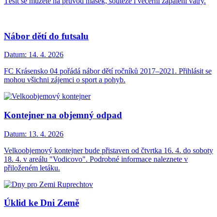
Těšit se můžete na průvod masek, soutěže i večerní zapálení vatry.
Nábor dětí do futsalu
Datum:
14. 4. 2026
FC Krásensko 04 pořádá nábor dětí ročníků 2017–2021. Přihlásit se
mohou všichni zájemci o sport a pohyb.
Kontejner na objemný odpad
Datum:
13. 4. 2026
Velkoobjemový kontejner bude přistaven od čtvrtka 16. 4. do soboty
18. 4. v areálu "Vodicovo". Podrobné informace naleznete v
přiloženém letáku.
Úklid ke Dni Země