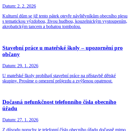
Datum:
2. 2. 2026
Kulturní dům se již tento pátek otevře návštěvníkům obecního plesu
s tematickou výzdobou, živou hudbou, kouzelnickým vystoupením,
akrobatickým tancem a bohatou tombolou.
Stavební práce u mateřské školy – upozornění pro
občany
Datum:
29. 1. 2026
U mateřské školy probíhají stavební práce na přístavbě dětské
skupiny. Prosíme o omezení průjezdu a zvýšenou opatrnost.
Dočasná nefunkčnost telefonního čísla obecního
úřadu
Datum:
27. 1. 2026
Z důvodu poruchy je telefonní číslo obecního úřadu dočasně mimo