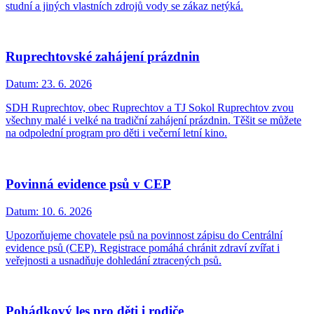
studní a jiných vlastních zdrojů vody se zákaz netýká.
Ruprechtovské zahájení prázdnin
Datum:
23. 6. 2026
SDH Ruprechtov, obec Ruprechtov a TJ Sokol Ruprechtov zvou
všechny malé i velké na tradiční zahájení prázdnin. Těšit se můžete
na odpolední program pro děti i večerní letní kino.
Povinná evidence psů v CEP
Datum:
10. 6. 2026
Upozorňujeme chovatele psů na povinnost zápisu do Centrální
evidence psů (CEP). Registrace pomáhá chránit zdraví zvířat i
veřejnosti a usnadňuje dohledání ztracených psů.
Pohádkový les pro děti i rodiče