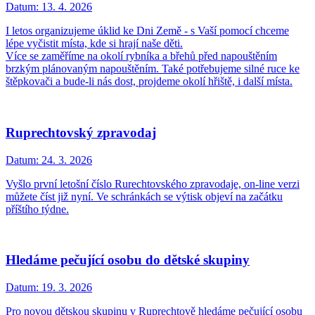
Datum:
13. 4. 2026
I letos organizujeme úklid ke Dni Země - s Vaší pomocí chceme
lépe vyčistit místa, kde si hrají naše děti.
Více se zaměříme na okolí rybníka a břehů před napouštěním
brzkým plánovaným napouštěním. Také potřebujeme silné ruce ke
štěpkovači a bude-li nás dost, projdeme okolí hřiště, i další místa.
Ruprechtovský zpravodaj
Datum:
24. 3. 2026
Vyšlo první letošní číslo Rurechtovského zpravodaje, on-line verzi
můžete číst již nyní. Ve schránkách se výtisk objeví na začátku
příštího týdne.
Hledáme pečující osobu do dětské skupiny
Datum:
19. 3. 2026
Pro novou dětskou skupinu v Ruprechtově hledáme pečující osobu