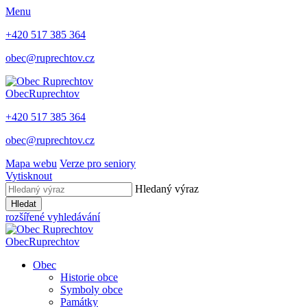
Menu
+420 517 385 364
obec@ruprechtov.cz
Obec
Ruprechtov
+420 517 385 364
obec@ruprechtov.cz
Mapa webu
Verze pro seniory
Vytisknout
Hledaný výraz
Hledat
rozšířené vyhledávání
Obec
Ruprechtov
Obec
Historie obce
Symboly obce
Památky