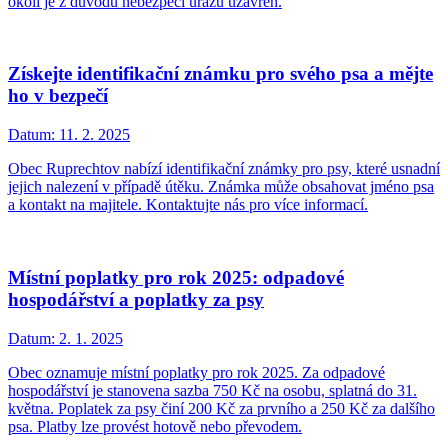
okolí je z důvodu nebezpečí úrazu uzavřen.
Získejte identifikační známku pro svého psa a mějte
ho v bezpečí
Datum:
11. 2. 2025
Obec Ruprechtov nabízí identifikační známky pro psy, které usnadní
jejich nalezení v případě útěku. Známka může obsahovat jméno psa
a kontakt na majitele. Kontaktujte nás pro více informací.
Místní poplatky pro rok 2025: odpadové
hospodářství a poplatky za psy
Datum:
2. 1. 2025
Obec oznamuje místní poplatky pro rok 2025. Za odpadové
hospodářství je stanovena sazba 750 Kč na osobu, splatná do 31.
května. Poplatek za psy činí 200 Kč za prvního a 250 Kč za dalšího
psa. Platby lze provést hotově nebo převodem.