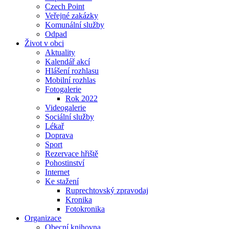
Czech Point
Veřejné zakázky
Komunální služby
Odpad
Život v obci
Aktuality
Kalendář akcí
Hlášení rozhlasu
Mobilní rozhlas
Fotogalerie
Rok 2022
Videogalerie
Sociální služby
Lékař
Doprava
Sport
Rezervace hřiště
Pohostinství
Internet
Ke stažení
Ruprechtovský zpravodaj
Kronika
Fotokronika
Organizace
Obecní knihovna