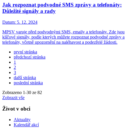
Jak rozpoznat podvodné SMS zprávy a telefonáty:
Důležité signály a rady
Datum:
5. 12. 2024
MPSV varuje před podvodnými SMS, emaily a telefonáty. Zde jsou
klíčové signály, podle kterých můžete rozpoznat podvodné zprávy a
telefonáty, včetně upozornění na naléhavost a podezřelé žádosti.
první stránka
předchozí stránka
1
2
3
další stránka
poslední stránka
Zobrazeno
1
-
30
ze 82
Zobrazit vše
Život v obci
Aktuality
Kalendář akcí