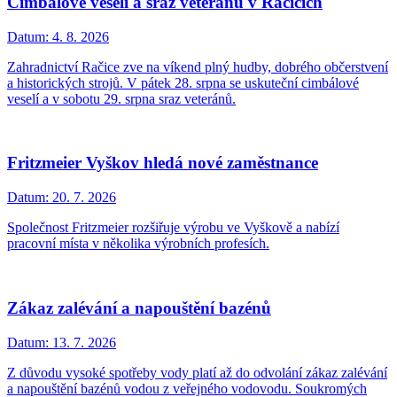
Cimbálové veselí a sraz veteránů v Račicích
Datum:
4. 8. 2026
Zahradnictví Račice zve na víkend plný hudby, dobrého občerstvení
a historických strojů. V pátek 28. srpna se uskuteční cimbálové
veselí a v sobotu 29. srpna sraz veteránů.
Fritzmeier Vyškov hledá nové zaměstnance
Datum:
20. 7. 2026
Společnost Fritzmeier rozšiřuje výrobu ve Vyškově a nabízí
pracovní místa v několika výrobních profesích.
Zákaz zalévání a napouštění bazénů
Datum:
13. 7. 2026
Z důvodu vysoké spotřeby vody platí až do odvolání zákaz zalévání
a napouštění bazénů vodou z veřejného vodovodu. Soukromých