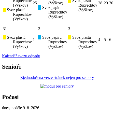
Ruprechtov
Svoz plastů
25
(Vyškov)
28
29
30
(Vyškov)
Ruprechtov
Svoz papíru
Svoz plastů
(Vyškov)
Ruprechtov
Ruprechtov
(Vyškov)
(Vyškov)
31
2
3
Svoz plastů
Svoz papíru
Svoz plastů
1
4
5
6
Ruprechtov
Ruprechtov
Ruprechtov
(Vyškov)
(Vyškov)
(Vyškov)
Kalendář svozu odpadu
Senioři
Zjednodušená verze stránek nejen pro seniory
Počasí
dnes, neděle 9. 8. 2026