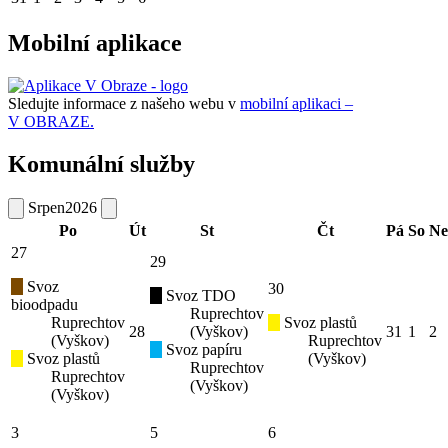
Mobilní aplikace
Sledujte informace z našeho webu v
mobilní aplikaci –
V OBRAZE.
Komunální služby
Srpen
2026
Po
Út
St
Čt
Pá
So
Ne
27
29
Svoz
30
Svoz TDO
bioodpadu
Ruprechtov
Ruprechtov
Svoz plastů
28
(Vyškov)
31
1
2
(Vyškov)
Ruprechtov
Svoz papíru
Svoz plastů
(Vyškov)
Ruprechtov
Ruprechtov
(Vyškov)
(Vyškov)
3
5
6