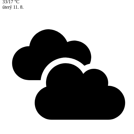
33/17 °C
úterý
11. 8.