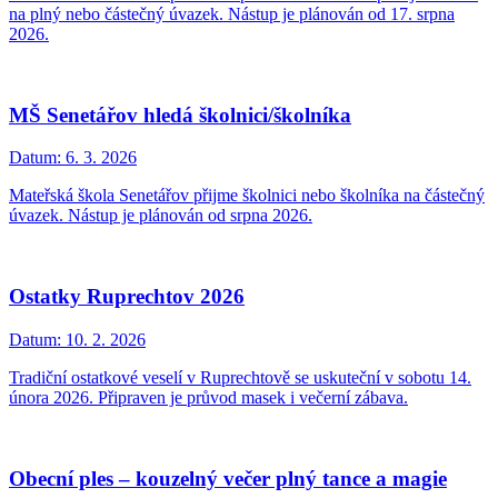
na plný nebo částečný úvazek. Nástup je plánován od 17. srpna
2026.
MŠ Senetářov hledá školnici/školníka
Datum:
6. 3. 2026
Mateřská škola Senetářov přijme školnici nebo školníka na částečný
úvazek. Nástup je plánován od srpna 2026.
Ostatky Ruprechtov 2026
Datum:
10. 2. 2026
Tradiční ostatkové veselí v Ruprechtově se uskuteční v sobotu 14.
února 2026. Připraven je průvod masek i večerní zábava.
Obecní ples – kouzelný večer plný tance a magie