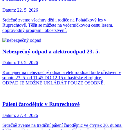
Datum:
22. 5. 2026
Srdečně zveme všechny děti i rodiče na Pohádkový les v
Ruprechtově. Těšit se můžete na večerníčkovou cestu lesem,
doprovodný program i občerstvení.
Nebezpečný odpad a alektroodpad 23. 5.
Datum:
19. 5. 2026
Kontejner na nebezpečný odpad a elektroodpad bude přistaven v
sobotu 23. 5. od 11.45 DO 12.15 u hasičské zbrojnice.
ODPAD JE MOŽNÉ UKLÁDÁT POUZE OSOBNĚ.
Pálení čarodějnic v Ruprechtově
Datum:
27. 4. 2026
Srdečně zveme na tradiční pálení čarodějnic ve čtvrtek 30. dubna.