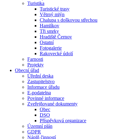
Turistika
Turistické trasy
Větrný mlýn
Chalupa s doškovou střechou
Hamlíkov
Tři smrky
Hradiště Černov
Ostatní
Fotogalerie
Rakovecké údolí
Farnosti
Projekty
Obecní úřad
Úřední deska
Zastupitelstvo
Informace úřadu
E-podatelna
Povinné informace
Zveřejňované dokumenty
Obec
DSO
Příspěvková organizace
Územní plán
GDPR
Náplň činností